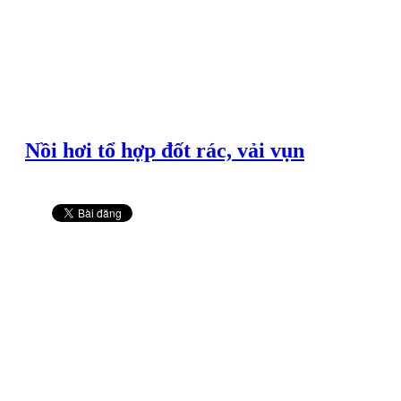
Nồi hơi tổ hợp đốt rác, vải vụn