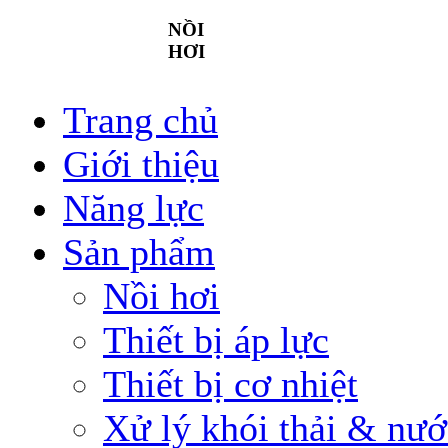
NỒI
HƠI
Trang chủ
Giới thiệu
Năng lực
Sản phẩm
Nồi hơi
Thiết bị áp lực
Thiết bị cơ nhiệt
Xử lý khói thải & nướ