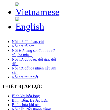
Nồi hơi đốt than, củi
Nồi hơi tổ hợp
Nồi Hơi tầng sôi đốt trấu rời,
củi, bã mía...
Nồi hơi đốt dầu, đốt gas, đốt
điện
Nồi hơi đốt đa nhiên liệu ghi
xích
Nồi hơi thu nhiệt
THIẾT
BỊ ÁP LỰC
Bình khí hóa lỏng
Bình, Bồn, Bể Áp Lực...
Bình chứa khí nén
Nồi hấp, Nồi thanh trùng