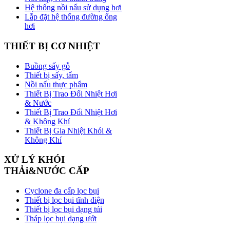
Hệ thống nồi nấu sử dụng hơi
Lắp đặt hệ thống đường ống
hơi
THIẾT
BỊ CƠ NHIỆT
Buồng sấy gỗ
Thiết bị sấy, tẩm
Nồi nấu thực phẩm
Thiết Bị Trao Đổi Nhiệt Hơi
& Nước
Thiết Bị Trao Đổi Nhiệt Hơi
& Không Khí
Thiết Bị Gia Nhiệt Khói &
Không Khí
XỬ
LÝ KHÓI
THẢi&NƯỚC CẤP
Cyclone đa cấp lọc bụi
Thiết bị lọc bụi tĩnh điện
Thiết bị lọc bụi dạng túi
Tháp lọc bụi dạng ướt