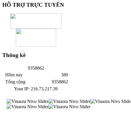
HỖ
TRỢ TRỰC TUYẾN
Thống
kê
9
3
5
8
8
6
2
Hôm nay
380
Tổng cộng
9358862
Your IP: 216.73.217.39