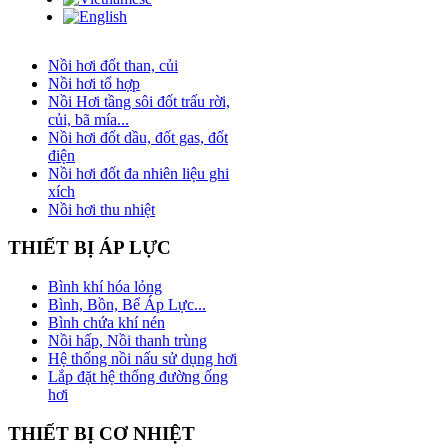
Nồi hơi đốt than, củi
Nồi hơi tổ hợp
Nồi Hơi tầng sôi đốt trấu rời,
củi, bã mía...
Nồi hơi đốt dầu, đốt gas, đốt
điện
Nồi hơi đốt đa nhiên liệu ghi
xích
Nồi hơi thu nhiệt
THIẾT
BỊ ÁP LỰC
Bình khí hóa lỏng
Bình, Bồn, Bể Áp Lực...
Bình chứa khí nén
Nồi hấp, Nồi thanh trùng
Hệ thống nồi nấu sử dụng hơi
Lắp đặt hệ thống đường ống
hơi
THIẾT
BỊ CƠ NHIỆT