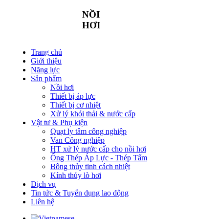
NỒI
HƠI
Trang chủ
Giới thiệu
Năng lực
Sản phẩm
Nồi hơi
Thiết bị áp lực
Thiết bị cơ nhiệt
Xử lý khói thải & nước cấp
Vật tư & Phụ kiện
Quạt ly tâm công nghiệp
Van Công nghiệp
HT xử lý nước cấp cho nồi hơi
Ống Thép Áp Lực - Thép Tấm
Bông thủy tinh cách nhiệt
Kính thủy lò hơi
Dịch vụ
Tin tức & Tuyển dụng lao động
Liên hệ