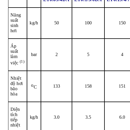
Năng
suất
kg/h
50
100
150
sinh
hơi
Áp
suất
bar
2
5
4
làm
(1)
việc
Nhiệt
độ hơi
o
133
158
151
C
bão
hòa
Diện
tích
kg/h
3.0
3.5
6.0
tiếp
nhiệt