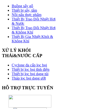
Buồng sấy gỗ
Thiết bị sấy, tẩm
Nồi nấu thực phẩm
Thiết Bị Trao Đổi Nhiệt Hơi
& Nước
Thiết Bị Trao Đổi Nhiệt Hơi
& Không Khí
Thiết Bị Gia Nhiệt Khói &
Không Khí
XỬ
LÝ KHÓI
THẢi&NƯỚC CẤP
Cyclone đa cấp lọc bụi
Thiết bị lọc bụi tĩnh điện
Thiết bị lọc bụi dạng túi
Tháp lọc bụi dạng ướt
HỖ
TRỢ TRỰC TUYẾN