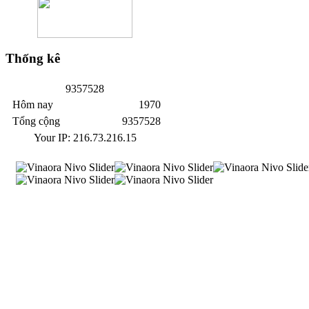
Thống
kê
9
3
5
7
5
2
8
Hôm nay
1970
Tổng cộng
9357528
Your IP: 216.73.216.15