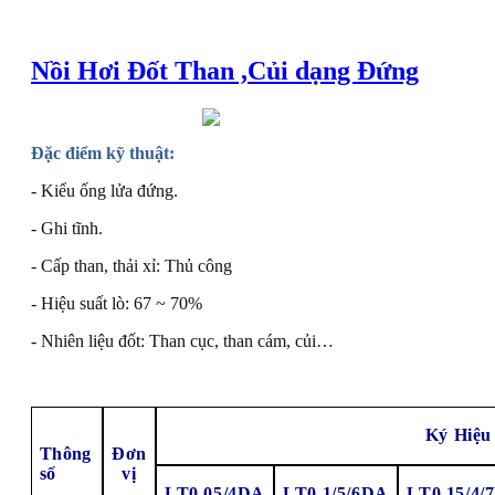
Nồi Hơi Đốt Than ,Củi dạng Đứng
Đặc điểm kỹ thuật:
- Kiểu ống lửa đứng.
- Ghi tĩnh.
- Cấp than, thải xỉ: Thủ công
- Hiệu suất lò: 67 ~ 70%
- Nhiên liệu đốt: Than cục, than cám, củi…
Ký Hiệu 
Thông
Đơn
số
vị
LT0.05/4DA
LT0.1/5
/6
DA
LT0.15/
4/