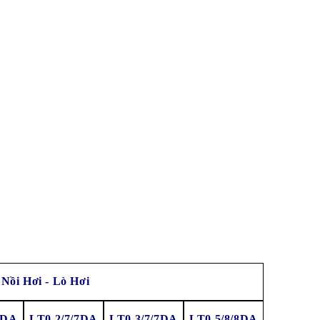
Nồi Hơi - Lò Hơi
7DA
LT0.2/7/7D
A
LT0.3/7/7D
A
LT0.5/8/8D
A