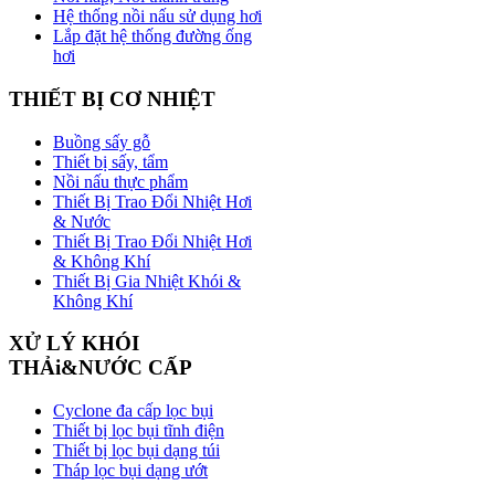
Hệ thống nồi nấu sử dụng hơi
Lắp đặt hệ thống đường ống
hơi
THIẾT
BỊ CƠ NHIỆT
Buồng sấy gỗ
Thiết bị sấy, tẩm
Nồi nấu thực phẩm
Thiết Bị Trao Đổi Nhiệt Hơi
& Nước
Thiết Bị Trao Đổi Nhiệt Hơi
& Không Khí
Thiết Bị Gia Nhiệt Khói &
Không Khí
XỬ
LÝ KHÓI
THẢi&NƯỚC CẤP
Cyclone đa cấp lọc bụi
Thiết bị lọc bụi tĩnh điện
Thiết bị lọc bụi dạng túi
Tháp lọc bụi dạng ướt