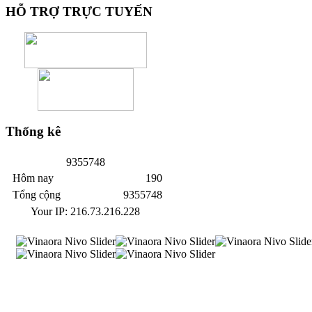
HỖ
TRỢ TRỰC TUYẾN
Thống
kê
9
3
5
5
7
4
8
Hôm nay
190
Tổng cộng
9355748
Your IP: 216.73.216.228