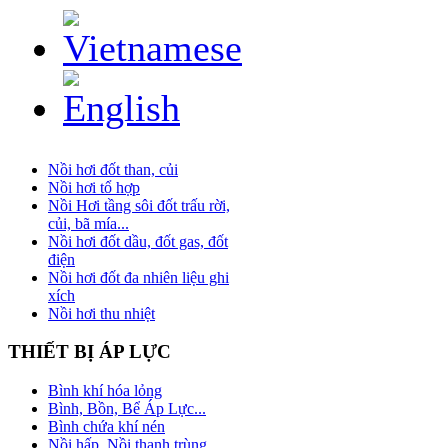
Nồi hơi đốt than, củi
Nồi hơi tổ hợp
Nồi Hơi tầng sôi đốt trấu rời,
củi, bã mía...
Nồi hơi đốt dầu, đốt gas, đốt
điện
Nồi hơi đốt đa nhiên liệu ghi
xích
Nồi hơi thu nhiệt
THIẾT
BỊ ÁP LỰC
Bình khí hóa lỏng
Bình, Bồn, Bể Áp Lực...
Bình chứa khí nén
Nồi hấp, Nồi thanh trùng