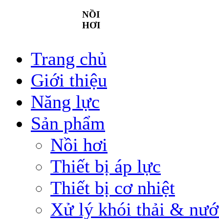
NỒI
HƠI
Trang chủ
Giới thiệu
Năng lực
Sản phẩm
Nồi hơi
Thiết bị áp lực
Thiết bị cơ nhiệt
Xử lý khói thải & nướ