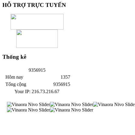
HỖ
TRỢ TRỰC TUYẾN
Thống
kê
9
3
5
6
9
1
5
Hôm nay
1357
Tổng cộng
9356915
Your IP: 216.73.216.67