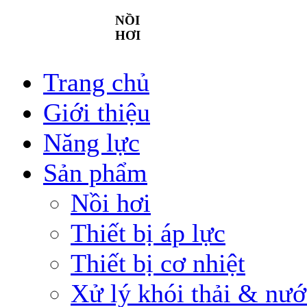
NỒI
HƠI
Trang chủ
Giới thiệu
Năng lực
Sản phẩm
Nồi hơi
Thiết bị áp lực
Thiết bị cơ nhiệt
Xử lý khói thải & nướ