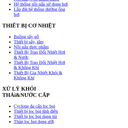
Hệ thống nồi nấu sử dụng hơi
Lắp đặt hệ thống đường ống
hơi
THIẾT
BỊ CƠ NHIỆT
Buồng sấy gỗ
Thiết bị sấy, tẩm
Nồi nấu thực phẩm
Thiết Bị Trao Đổi Nhiệt Hơi
& Nước
Thiết Bị Trao Đổi Nhiệt Hơi
& Không Khí
Thiết Bị Gia Nhiệt Khói &
Không Khí
XỬ
LÝ KHÓI
THẢi&NƯỚC CẤP
Cyclone đa cấp lọc bụi
Thiết bị lọc bụi tĩnh điện
Thiết bị lọc bụi dạng túi
Tháp lọc bụi dạng ướt