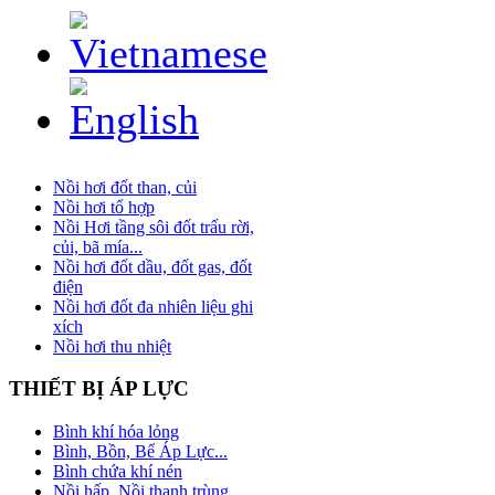
Nồi hơi đốt than, củi
Nồi hơi tổ hợp
Nồi Hơi tầng sôi đốt trấu rời,
củi, bã mía...
Nồi hơi đốt dầu, đốt gas, đốt
điện
Nồi hơi đốt đa nhiên liệu ghi
xích
Nồi hơi thu nhiệt
THIẾT
BỊ ÁP LỰC
Bình khí hóa lỏng
Bình, Bồn, Bể Áp Lực...
Bình chứa khí nén
Nồi hấp, Nồi thanh trùng