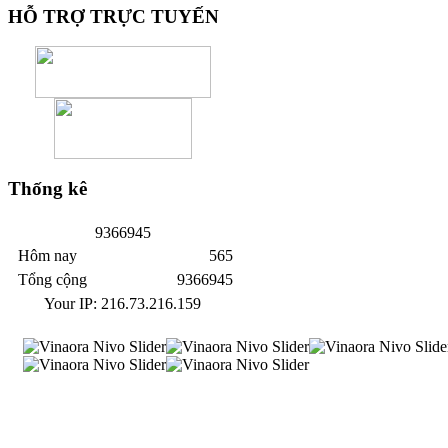
HỖ
TRỢ TRỰC TUYẾN
Thống
kê
9
3
6
6
9
4
5
Hôm nay
565
Tổng cộng
9366945
Your IP: 216.73.216.159