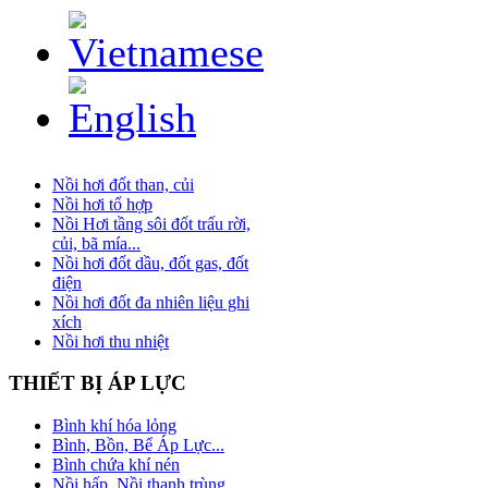
Nồi hơi đốt than, củi
Nồi hơi tổ hợp
Nồi Hơi tầng sôi đốt trấu rời,
củi, bã mía...
Nồi hơi đốt dầu, đốt gas, đốt
điện
Nồi hơi đốt đa nhiên liệu ghi
xích
Nồi hơi thu nhiệt
THIẾT
BỊ ÁP LỰC
Bình khí hóa lỏng
Bình, Bồn, Bể Áp Lực...
Bình chứa khí nén
Nồi hấp, Nồi thanh trùng