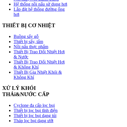
Hệ thống nồi nấu sử dụng hơi
Lắp đặt hệ thống đường ống
hơi
THIẾT
BỊ CƠ NHIỆT
Buồng sấy gỗ
Thiết bị sấy, tẩm
Nồi nấu thực phẩm
Thiết Bị Trao Đổi Nhiệt Hơi
& Nước
Thiết Bị Trao Đổi Nhiệt Hơi
& Không Khí
Thiết Bị Gia Nhiệt Khói &
Không Khí
XỬ
LÝ KHÓI
THẢi&NƯỚC CẤP
Cyclone đa cấp lọc bụi
Thiết bị lọc bụi tĩnh điện
Thiết bị lọc bụi dạng túi
Tháp lọc bụi dạng ướt