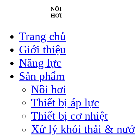
NỒI
HƠI
Trang chủ
Giới thiệu
Năng lực
Sản phẩm
Nồi hơi
Thiết bị áp lực
Thiết bị cơ nhiệt
Xử lý khói thải & nướ